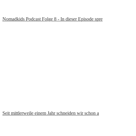
Enjoy every moment… #meer #sunset #portugal #sonn