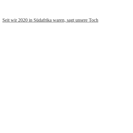
Reisen mit Kindern
Reisetipps
Über Uns
Kontakt
Diese Website verwendet Cookies um die Nutzererfahrung zu
verbessern. Wir nehmen an, dass dies OK für dich, du kannst es
aber auch abschalten.
Akzeptieren
Mehr