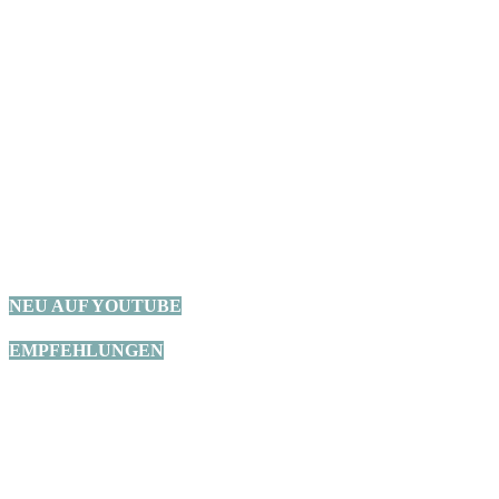
NEU AUF YOUTUBE
EMPFEHLUNGEN
Transparenz
Auf unserer Seite findest du teilweise Affiliate-Links (mit *
gekennzeichnet). Wenn du über diese Links etwas kaufst oder
Unterkünfte buchst, erhalten wir eine kleine Provision. Du bezahlst
deswegen aber keinen Cent mehr.
FOLGT UNS AUF INSTAGRAM
Podcast-Folge 9 ist endlich verfügbar. Dieses mal