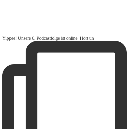
©2019 - littletravelfamily. Alle Rechte vorbehalten.
Auch wir:
BOY Media
&
BOY Wedding Films
Impressum
•
Datenschutz