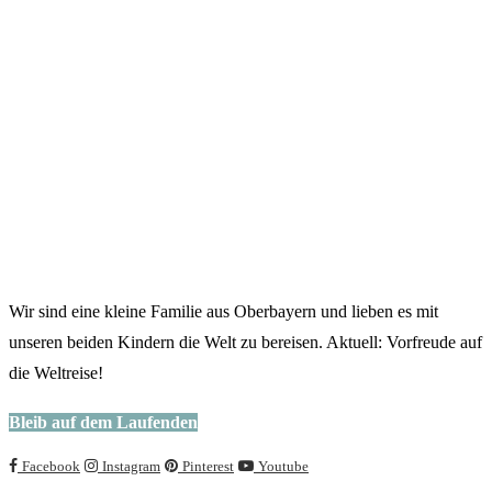
31. Oktober 2021
Griechenland mit dem Wohnmobil – Mit zwei Kindern
drei Wochen auf dem Peloponnes – Anfahrt und
Segeltörn
21. Oktober 2021
PACKLISTE
NEU AUF YOUTUBE
EMPFEHLUNGEN
Transparenz