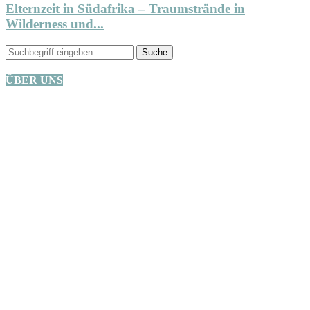
Elternzeit in Südafrika – Traumstrände in
Wilderness und...
ÜBER UNS
Wir sind eine kleine Familie aus Oberbayern und lieben es mit
unseren beiden Kindern die Welt zu bereisen. Aktuell: Vorfreude auf
die Weltreise!
Bleib auf dem Laufenden
Facebook
Instagram
Pinterest
Youtube
AUF INSTAGRAM
NEUESTE BEITRÄGE