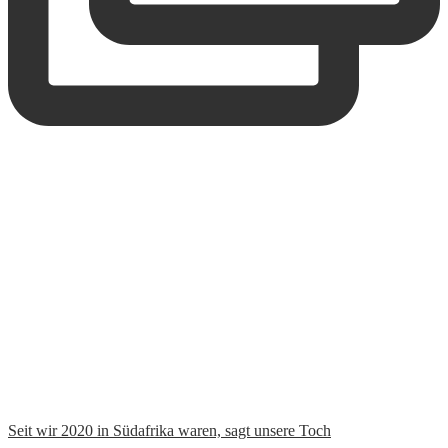
Zurück nach oben
Home
Reiseziele
Weltreise
Reisen mit Kindern
Reisetipps
Über Uns
Kontakt
Diese Website verwendet Cookies um die Nutzererfahrung zu
verbessern. Wir nehmen an, dass dies OK für dich, du kannst es
aber auch abschalten.
Akzeptieren
Mehr