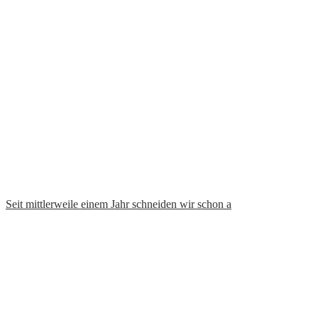
Podcast-Folge 7 ist seit heute Morgen online. In d