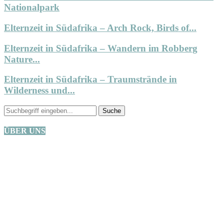
Nationalpark
Elternzeit in Südafrika – Arch Rock, Birds of...
Elternzeit in Südafrika – Wandern im Robberg
Nature...
Elternzeit in Südafrika – Traumstrände in
Wilderness und...
ÜBER UNS
Wir sind eine kleine Familie aus Oberbayern und lieben es mit
unseren beiden Kindern die Welt zu bereisen. Aktuell: Vorfreude auf
die Weltreise!
Bleib auf dem Laufenden