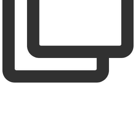
Home
Reiseziele
Weltreise
Reisen mit Kindern
Reisetipps
Über Uns
Kontakt
Diese Website verwendet Cookies um die Nutzererfahrung zu
verbessern. Wir nehmen an, dass dies OK für dich, du kannst es
aber auch abschalten.
Akzeptieren
Mehr