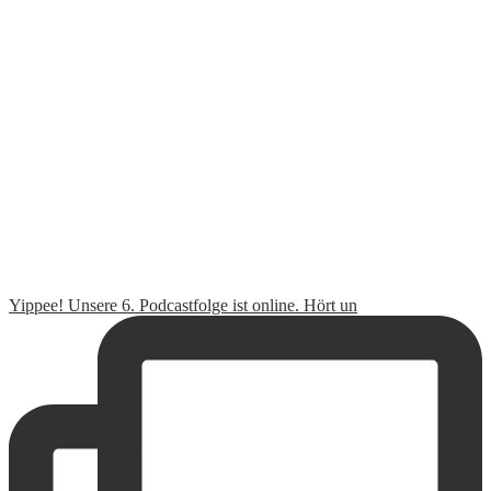
©2019 - littletravelfamily. Alle Rechte vorbehalten.
Auch wir:
BOY Media
&
BOY Wedding Films
Impressum
•
Datenschutz
Zurück nach oben