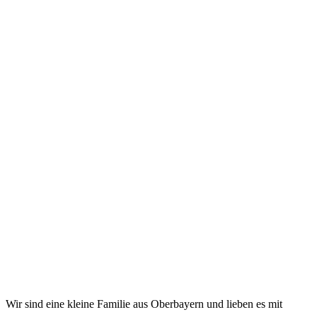
3. Januar 2022
Mobiles Internet in Griechenland – Online arbeiten am
Strand… funktioniert das?
31. Oktober 2021
Griechenland mit dem Wohnmobil – Mit zwei Kindern
drei Wochen auf dem Peloponnes – Anfahrt und
Segeltörn
21. Oktober 2021
PACKLISTE
NEU AUF YOUTUBE