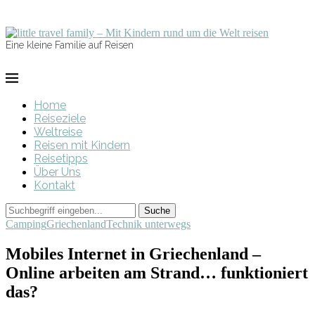
Eine kleine Familie auf Reisen
Home
Reiseziele
Weltreise
Reisen mit Kindern
Reisetipps
Über Uns
Kontakt
Camping
Griechenland
Technik unterwegs
Mobiles Internet in Griechenland –
Online arbeiten am Strand… funktioniert
das?