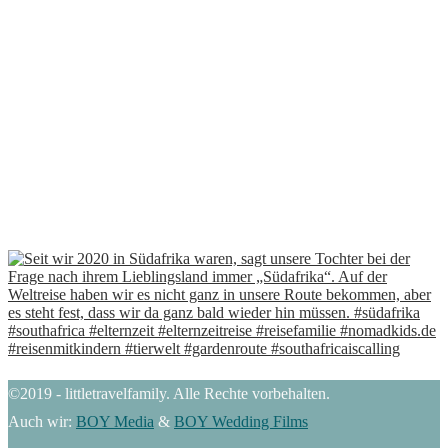
©2019 - littletravelfamily. Alle Rechte vorbehalten.
Auch wir:
BOY Media
&
BOY Wedding Films