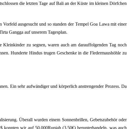
chlossen die letzten Tage auf Bali an der Küste im kleinen Dörfchen
im Vorfeld ausgesucht und so standen der Tempel Goa Lawa mit einer
 Tirta Gangga auf unserem Tagesplan.
ie Kleinkinder zu segnen, waren auch am darauffolgenden Tag noch
nnen. Hunderte Hindus trugen Geschenke in die Fledermaushöhle zu
nen. Ein sehr aufwändiger und körperlich anstrengender Prozess. Da
alisierung. Überall wurden einem Sonnenbrillen, Gebetszubehör oder
 30$ konnten wir auf 50.000Rupiah (3,50€) herunterhandeln, was auch