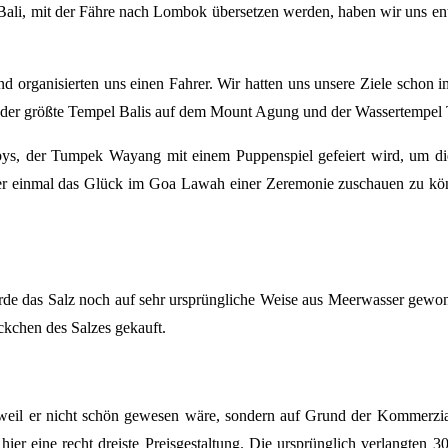
ali, mit der Fähre nach Lombok übersetzen werden, haben wir uns ents
d organisierten uns einen Fahrer. Wir hatten uns unsere Ziele schon 
wie der größte Tempel Balis auf dem Mount Agung und der Wassertempel
Babys, der Tumpek Wayang mit einem Puppenspiel gefeiert wird, um d
eder einmal das Glück im Goa Lawah einer Zeremonie zuschauen zu kö
rde das Salz noch auf sehr ursprüngliche Weise aus Meerwasser gewon
äckchen des Salzes gekauft.
t weil er nicht schön gewesen wäre, sondern auf Grund der Kommerzi
hier eine recht dreiste Preisgestaltung. Die ursprünglich verlangten