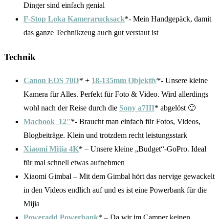
Dinger sind einfach genial
F-Stop Loka Kamerarucksack
*- Mein Handgepäck, damit
das ganze Technikzeug auch gut verstaut ist
Technik
Canon EOS 70D
* +
18-135mm Objektiv
*- Unsere kleine
Kamera für Alles. Perfekt für Foto & Video. Wird allerdings
wohl nach der Reise durch die
Sony a7III
* abgelöst 🙂
Macbook 12″
*- Braucht man einfach für Fotos, Videos,
Blogbeiträge. Klein und trotzdem recht leistungsstark
Xiaomi Mijia 4K
* – Unsere kleine „Budget“-GoPro. Ideal
für mal schnell etwas aufnehmen
Xiaomi Gimbal – Mit dem Gimbal hört das nervige gewackelt
in den Videos endlich auf und es ist eine Powerbank für die
Mijia
Poweradd Powerbank
* – Da wir im Camper keinen