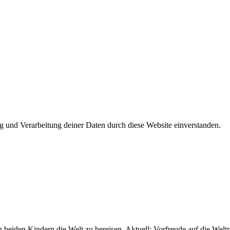
ng und Verarbeitung deiner Daten durch diese Website einverstanden.
 beiden Kindern die Welt zu bereisen. Aktuell: Vorfreude auf die Weltr