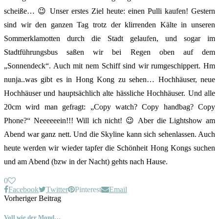
scheiße… 😉 Unser erstes Ziel heute: einen Pulli kaufen! Gestern
sind wir den ganzen Tag trotz der klirrenden Kälte in unseren
Sommerklamotten durch die Stadt gelaufen, und sogar im
Stadtführungsbus saßen wir bei Regen oben auf dem
„Sonnendeck“. Auch mit nem Schiff sind wir rumgeschippert. Hm
nunja..was gibt es in Hong Kong zu sehen… Hochhäuser, neue
Hochhäuser und hauptsächlich alte hässliche Hochhäuser. Und alle
20cm wird man gefragt: „Copy watch? Copy handbag? Copy
Phone?“ Neeeeeein!!! Will ich nicht! 😉 Aber die Lightshow am
Abend war ganz nett. Und die Skyline kann sich sehenlassen. Auch
heute werden wir wieder tapfer die Schönheit Hong Kongs suchen
und am Abend (bzw in der Nacht) gehts nach Hause.
0
Facebook
Twitter
Pinterest
Email
Vorheriger Beitrag
Voll wie der Mond…