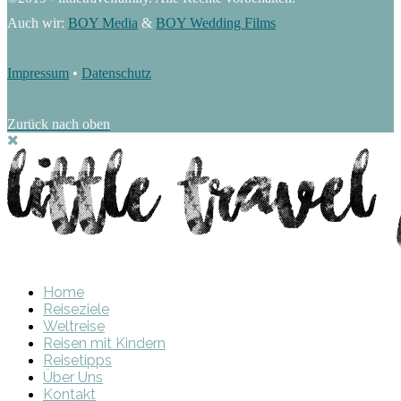
Auch wir:
BOY Media
&
BOY Wedding Films
Impressum
•
Datenschutz
Zurück nach oben
Home
Reiseziele
Weltreise
Reisen mit Kindern
Reisetipps
Über Uns
Kontakt