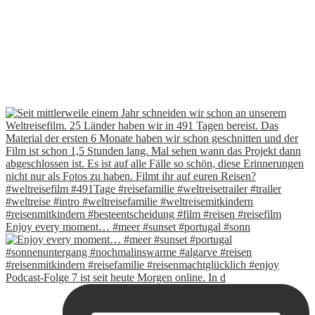
Enjoy every moment… #meer #sunset #portugal #sonn
Podcast-Folge 7 ist seit heute Morgen online. In d