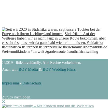
©2019 - littletravelfamily. Alle Rechte vorbehalten.
Auch wir:
BOY Media
&
BOY Wedding Films
Impressum
•
Datenschutz
Zurück nach oben