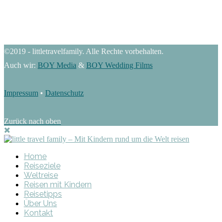
©2019 - littletravelfamily. Alle Rechte vorbehalten.
Auch wir:
BOY Media
&
BOY Wedding Films
Impressum
•
Datenschutz
Zurück nach oben
Home
Reiseziele
Weltreise
Reisen mit Kindern
Reisetipps
Über Uns
Kontakt