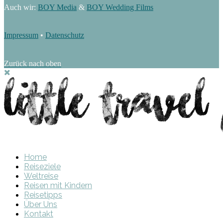
Auch wir:
BOY Media
&
BOY Wedding Films
Impressum
•
Datenschutz
Zurück nach oben
Home
Reiseziele
Weltreise
Reisen mit Kindern
Reisetipps
Über Uns
Kontakt