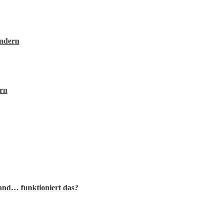
indern
ern
rand… funktioniert das?