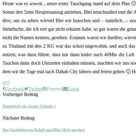
Heute war es soweit…unser erster Tauchgang stand auf dem Plan 🙂
Sonne den 5mm Neoprenanzug anziehen, Blei umschnallen und die Au
dive, um zu sehen wieviel Blei wir brauchen und – natürlich…- no
Steinfische, die ich erst gar nicht erkannt habe, so gut waren die g
nicht die Namen kennen, gesehen. Erstaunt waren wir darüber, wievie
zu Thailand mit den 2 KG war das schon ungewohnt, und auch das tar
nutzen, was dazu führte, dass mir dann leider nach 40Min die Luft
Tauchen dann doch Uhrzeiten einhalten müssen, machten wir uns noch
dem wir die Tage mal nach Dahab City fahren und feiern gehen 🙂 H
0
Facebook
Twitter
Pinterest
Email
Vorheriger Beitrag
Dahab(en) wir wieder Urlaub ;)
Nächster Beitrag
Das Nachtleben in Dahab und Blue Hole tauchen