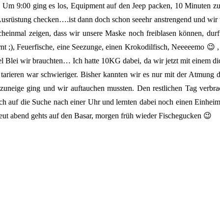
 Um 9:00 ging es los, Equipment auf den Jeep packen, 10 Minuten zu
srüstung checken….ist dann doch schon seeehr anstrengend und wir wa
cheinmal zeigen, dass wir unsere Maske noch freiblasen können, durf
etarnt ;), Feuerfische, eine Seezunge, einen Krokodilfisch, Neeeeemo 😉
l Blei wir brauchten… Ich hatte 10KG dabei, da wir jetzt mit einem di
ieren war schwieriger. Bisher kannten wir es nur mit der Atmung die
 zuneige ging und wir auftauchen mussten. Den restlichen Tag verbr
 auf die Suche nach einer Uhr und lernten dabei noch einen Einheimi
eut abend gehts auf den Basar, morgen früh wieder Fischegucken 😉