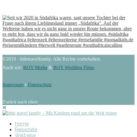
©2019 - littletravelfamily. Alle Rechte vorbehalten.
Auch wir:
BOY Media
&
BOY Wedding Films
Impressum
•
Datenschutz
Zurück nach oben
Home
Reiseziele
Weltreise